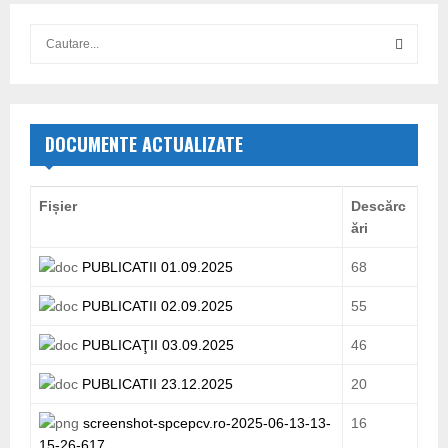
S
e
a
S
r
c
E
h
DOCUMENTE ACTUALIZATE
f
A
o
r
R
Fișier
Descărc
:
ări
C
PUBLICATII 01.09.2025
68
H
PUBLICATII 02.09.2025
55
PUBLICAŢII 03.09.2025
46
PUBLICATII 23.12.2025
20
screenshot-spcepcv.ro-2025-06-13-13-
16
15-26-617