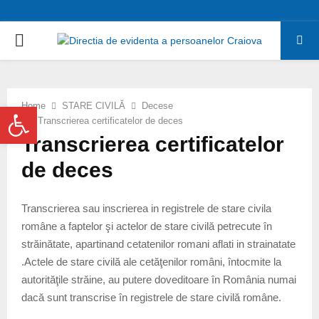
PRIMARY
MENU
Deschide bara de unelte
Home
STARE CIVILĂ
Decese
Transcrierea certificatelor de deces
Transcrierea certificatelor
de deces
Transcrierea sau inscrierea in registrele de stare civila
române a faptelor şi actelor de stare civilă petrecute în
străinătate, apartinand cetatenilor romani aflati in strainatate
.Actele de stare civilă ale cetăţenilor români, întocmite la
autorităţile străine, au putere doveditoare în România numai
dacă sunt transcrise în registrele de stare civilă române.