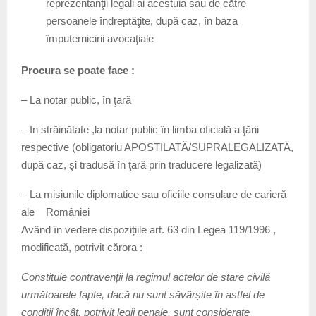
reprezentanţii legali ai acestuia sau de către
persoanele îndreptăţite, după caz, în baza
împuternicirii avocaţiale
Procura se poate face :
– La notar public, în ţară
– In străinătate ,la notar public în limba oficială a ţării
respective (obligatoriu APOSTILATĂ/SUPRALEGALIZATĂ,
după caz, şi tradusă în ţară prin traducere legalizată)
– La misiunile diplomatice sau oficiile consulare de carieră
ale României
Având în vedere dispozițiile art. 63 din Legea 119/1996 ,
modificată, potrivit cărora :
Constituie contravenții la regimul actelor de stare civilă
următoarele fapte, dacă nu sunt săvârșite în astfel de
condiții încât, potrivit legii penale, sunt considerate