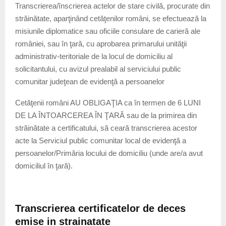
Transcrierea/înscrierea actelor de stare civilă, procurate din
străinătate, aparţinând cetăţenilor români, se efectuează la
misiunile diplomatice sau oficiile consulare de carieră ale
româniei, sau în ţară, cu aprobarea primarului unităţii
administrativ-teritoriale de la locul de domiciliu al
solicitantului, cu avizul prealabil al serviciului public
comunitar judeţean de evidenţă a persoanelor
Cetăţenii români AU OBLIGAŢIA ca în termen de 6 LUNI
DE LA ÎNTOARCEREA ÎN ŢARĂ sau de la primirea din
străinătate a certificatului, să ceară transcrierea acestor
acte la Serviciul public comunitar local de evidenţă a
persoanelor/Primăria locului de domiciliu (unde are/a avut
domiciliul în ţară).
Transcrierea certificatelor de deces
emise in strainatate