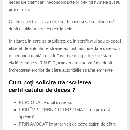
necesare clarificării neconcordanțelor privind numele și/sau
prenumele.
Cererea pentru transcriere se depune și se soluționează
după clarificarea neconcordanțelor.
În situația în care se stabilește că în certificatul sau extrasul
eliberat de autoritățile străine au fost înscrise date care sunt
în neconcordanță cu cele înscrise în registrele de stare
civilă române și R.N.E.P., transcrierea se va face după
îndreptarea erorilor de către autoritățile străine emitente
Cum poţi solicita transcrierea
certificatului de deces ?
PERSONAL – unul dintre soți
PRIN ÎMPUTERNICIT LEGITIMAT – cu procură
specială
PRIN AVOCAT împuternicit de către titular, de către