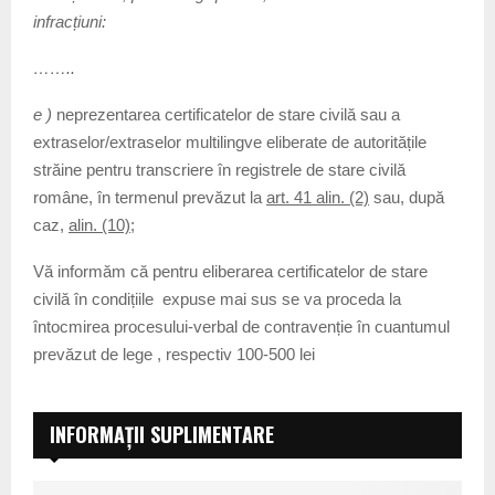
infracțiuni:
……..
e )
neprezentarea certificatelor de stare civilă sau a
extraselor/extraselor multilingve eliberate de autoritățile
străine pentru transcriere în registrele de stare civilă
române, în termenul prevăzut la
art. 41 alin. (2)
sau, după
caz,
alin. (10)
;
Vă informăm că pentru eliberarea certificatelor de stare
civilă în condițiile expuse mai sus se va proceda la
întocmirea procesului-verbal de contravenție în cuantumul
prevăzut de lege , respectiv 100-500 lei
INFORMAȚII SUPLIMENTARE