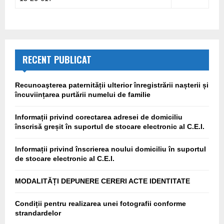
RECENT PUBLICAT
Recunoaşterea paternității ulterior înregistrării nașterii și
încuviințarea purtării numelui de familie
Informații privind corectarea adresei de domiciliu
înscrisă greșit în suportul de stocare electronic al C.E.I.
Informații privind înscrierea noului domiciliu în suportul
de stocare electronic al C.E.I.
MODALITĂȚI DEPUNERE CERERI ACTE IDENTITATE
Condiții pentru realizarea unei fotografii conforme
strandardelor