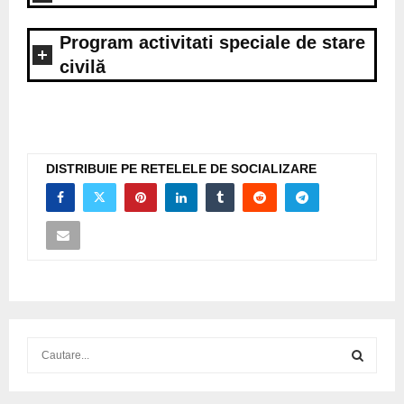
Program activitati speciale de stare
civilă
DISTRIBUIE PE RETELELE DE SOCIALIZARE
S
e
a
S
r