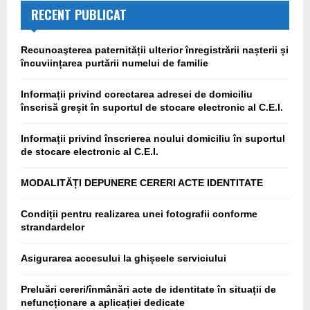
RECENT PUBLICAT
Recunoaşterea paternității ulterior înregistrării nașterii și
încuviințarea purtării numelui de familie
Informații privind corectarea adresei de domiciliu
înscrisă greșit în suportul de stocare electronic al C.E.I.
Informații privind înscrierea noului domiciliu în suportul
de stocare electronic al C.E.I.
MODALITĂȚI DEPUNERE CERERI ACTE IDENTITATE
Condiții pentru realizarea unei fotografii conforme
strandardelor
Asigurarea accesului la ghișeele serviciului
Preluări cereri/înmânări acte de identitate în situații de
nefuncționare a aplicației dedicate