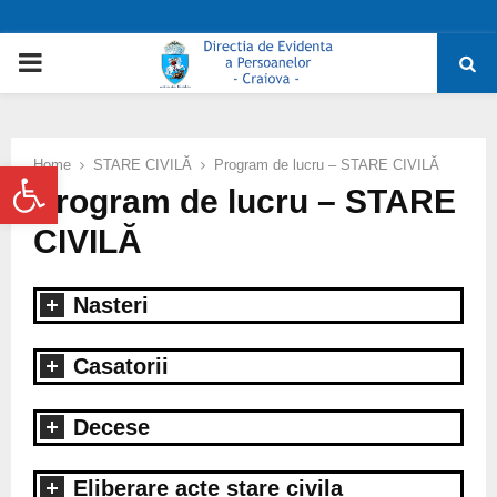
PRIMARY
MENU
Deschide bara de unelte
Home
STARE CIVILĂ
Program de lucru – STARE CIVILĂ
Program de lucru – STARE
CIVILĂ
Nasteri
Casatorii
Decese
Eliberare acte stare civila