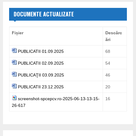
c
E
h
DOCUMENTE ACTUALIZATE
f
A
o
r
R
Fișier
Descărc
:
ări
C
PUBLICATII 01.09.2025
68
H
PUBLICATII 02.09.2025
54
PUBLICAŢII 03.09.2025
46
PUBLICATII 23.12.2025
20
screenshot-spcepcv.ro-2025-06-13-13-15-
16
26-617