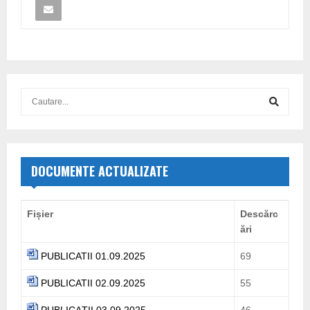
S
e
a
S
r
c
E
h
DOCUMENTE ACTUALIZATE
f
A
o
r
R
Fișier
Descărc
:
ări
C
PUBLICATII 01.09.2025
69
H
PUBLICATII 02.09.2025
55
PUBLICAŢII 03.09.2025
46