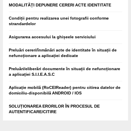
MODALITĂȚI DEPUNERE CERERI ACTE IDENTITATE
Condiții pentru realizarea unei fotografii conforme
strandardelor
Asigurarea accesului la ghișeele serviciului
Preluări cereri/înmânări acte de identitate în situații de
nefuncționare a aplicației dedicate
Preluări/eliberări documente în situații de nefuncționare
a aplicației S.I.I.E.A.S.C
Aplicație mobilă (RoCEIReader) pentru citirea datelor de
domiciliu-disponibilă ANDROID / IOS
SOLUȚIONAREA ERORILOR ÎN PROCESUL DE
AUTENTIFICARE/CITIRE