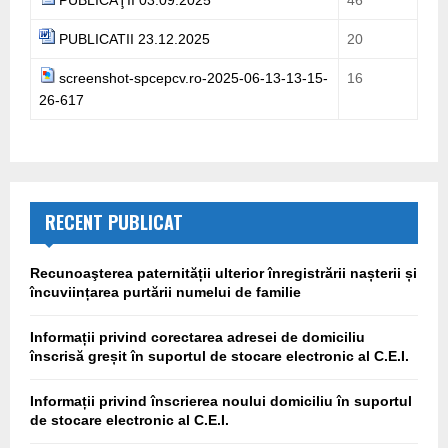
PUBLICATII 23.12.2025
20
screenshot-spcepcv.ro-2025-06-13-13-15-
16
26-617
RECENT PUBLICAT
Recunoaşterea paternității ulterior înregistrării nașterii și
încuviințarea purtării numelui de familie
Informații privind corectarea adresei de domiciliu
înscrisă greșit în suportul de stocare electronic al C.E.I.
Informații privind înscrierea noului domiciliu în suportul
de stocare electronic al C.E.I.