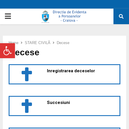
PRIMARY
MENU
Deschide bara de unelte
Home
STARE CIVILĂ
Decese
Decese
Inregistrarea deceselor
Succesiuni