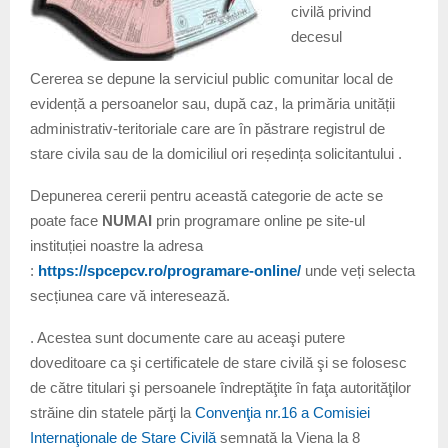
civilă privind
decesul
Cererea se depune la serviciul public comunitar local de
evidență a persoanelor sau, după caz, la primăria unității
administrativ-teritoriale care are în păstrare registrul de
stare civila sau de la domiciliul ori reședința solicitantului .
Depunerea cererii pentru această categorie de acte se
poate face
NUMAI
prin programare online pe site-ul
instituției noastre la adresa
:
https://spcepcv.ro/programare-online/
unde veți selecta
secțiunea care vă interesează.
. Acestea sunt documente care au aceaşi putere
doveditoare ca şi certificatele de stare civilă şi se folosesc
de către titulari şi persoanele îndreptăţite în faţa autorităţilor
străine din statele părţi la
Convenţia nr.16 a Comisiei
Internaţionale de Stare Civilă
semnată la Viena la 8