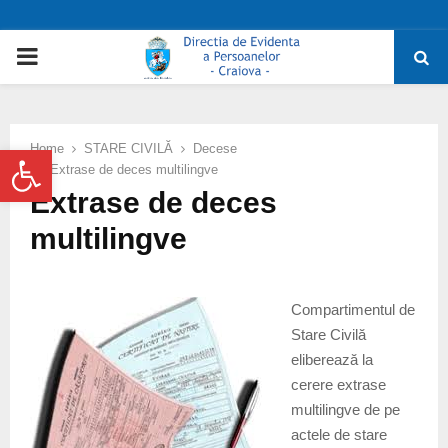
PRIMARY
MENU
Deschide bara de unelte
Home
STARE CIVILĂ
Decese
Extrase de deces multilingve
Extrase de deces
multilingve
Compartimentul de
Stare Civilă
eliberează la
cerere extrase
multilingve de pe
actele de stare