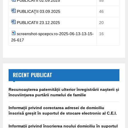
PUBLICATII 02.09.2025
55
PUBLICAŢII 03.09.2025
46
PUBLICATII 23.12.2025
20
screenshot-spcepcv.ro-2025-06-13-13-15-
16
26-617
RECENT PUBLICAT
Recunoaşterea paternității ulterior înregistrării nașterii și
încuviințarea purtării numelui de familie
Informații privind corectarea adresei de domiciliu
înscrisă greșit în suportul de stocare electronic al C.E.I.
Informații privind înscrierea noului domiciliu în suportul