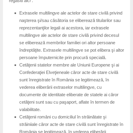
regasiti
aici
.
Extrasele multilingve ale actelor de stare civilă privind
naşterea şi/sau căsătoria se eliberează titularilor sau
reprezentanţilor legali ai acestora, iar extrasele
multilingve ale actelor de stare civilă privind decesul
se eliberează membrilor familiei ori altor persoane
îndreptăţite. Extrasele multilingve se pot elibera şi altor
persoane împuternicite prin procură specială.
Cetăţenii statelor membre ale Uniunii Europene şi ai
Confederaţiei Elveţieneale căror acte de stare civilă
sunt înregistrate în România se legitimează, în
vederea eliberării extraselor multilingve, cu
documente de identitate eliberate de statele ai căror
cetăţeni sunt sau cu paşaport, aflate în termen de
valabilitate.
Cetăţenii români cu domiciliul în străinătate şi
străiniiale căror acte de stare civilă sunt înregistrate în
România se legitimează, în vederea eliberării