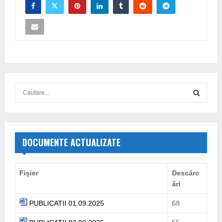
S
e
a
S
r
c
E
h
DOCUMENTE ACTUALIZATE
f
A
o
r
R
Fișier
Descărc
:
ări
C
PUBLICATII 01.09.2025
68
H