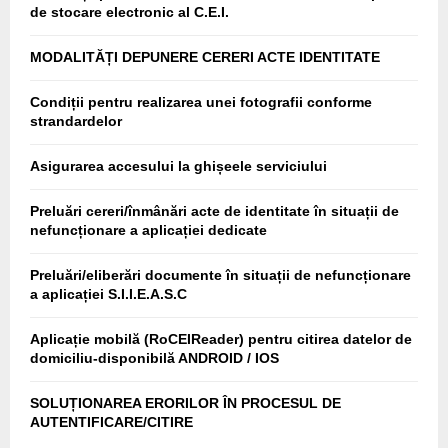
de stocare electronic al C.E.I.
MODALITĂȚI DEPUNERE CERERI ACTE IDENTITATE
Condiții pentru realizarea unei fotografii conforme
strandardelor
Asigurarea accesului la ghișeele serviciului
Preluări cereri/înmânări acte de identitate în situații de
nefuncționare a aplicației dedicate
Preluări/eliberări documente în situații de nefuncționare
a aplicației S.I.I.E.A.S.C
Aplicație mobilă (RoCEIReader) pentru citirea datelor de
domiciliu-disponibilă ANDROID / IOS
SOLUȚIONAREA ERORILOR ÎN PROCESUL DE
AUTENTIFICARE/CITIRE