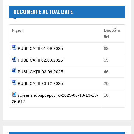
c
E
h
DOCUMENTE ACTUALIZATE
f
A
o
r
R
Fișier
Descărc
:
ări
C
PUBLICATII 01.09.2025
69
H
PUBLICATII 02.09.2025
55
PUBLICAŢII 03.09.2025
46
PUBLICATII 23.12.2025
20
screenshot-spcepcv.ro-2025-06-13-13-15-
16
26-617