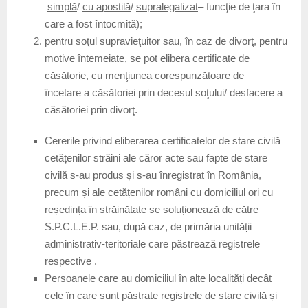
simplă
/
cu apostilă
/
supralegalizat
– funcţie de ţara în
care a fost întocmită);
pentru soţul supravieţuitor sau, în caz de divorţ, pentru
motive întemeiate, se pot elibera certificate de
căsătorie, cu menţiunea corespunzătoare de –
încetare a căsătoriei prin decesul soţului/ desfacere a
căsătoriei prin divorţ.
Cererile privind eliberarea certificatelor de stare civilă
cetățenilor străini ale căror acte sau fapte de stare
civilă s-au produs și s-au înregistrat în România,
precum și ale cetățenilor români cu domiciliul ori cu
reședința în străinătate se soluționează de către
S.P.C.L.E.P. sau, după caz, de primăria unității
administrativ-teritoriale care păstrează registrele
respective .
Persoanele care au domiciliul în alte localități decât
cele în care sunt păstrate registrele de stare civilă și