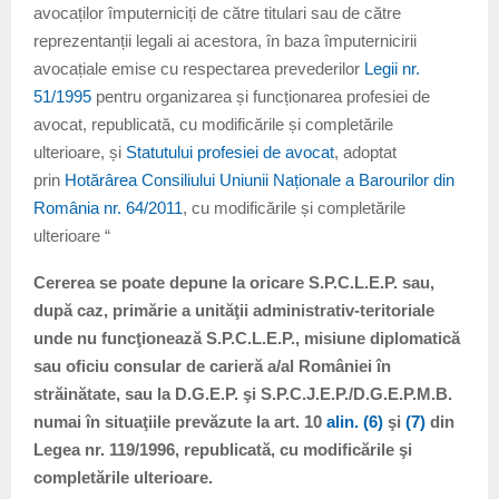
avocaților împuterniciți de către titulari sau de către
reprezentanții legali ai acestora, în baza împuternicirii
avocațiale emise cu respectarea prevederilor
Legii nr.
51/1995
pentru organizarea și funcționarea profesiei de
avocat, republicată, cu modificările și completările
ulterioare, și
Statutului profesiei de avocat
, adoptat
prin
Hotărârea Consiliului Uniunii Naționale a Barourilor din
România nr. 64/2011
, cu modificările și completările
ulterioare “
Cererea se poate depune la oricare S.P.C.L.E.P. sau,
după caz, primărie a unităţii administrativ-teritoriale
unde nu funcţionează S.P.C.L.E.P., misiune diplomatică
sau oficiu consular de carieră a/al României în
străinătate, sau la D.G.E.P. şi S.P.C.J.E.P./D.G.E.P.M.B.
numai în situaţiile prevăzute la art. 10
alin. (6)
şi
(7)
din
Legea nr. 119/1996, republicată, cu modificările şi
completările ulterioare.