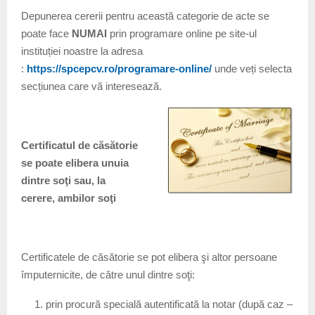
Depunerea cererii pentru această categorie de acte se
poate face
NUMAI
prin programare online pe site-ul
instituției noastre la adresa
:
https://spcepcv.ro/programare-online/
unde veți selecta
secțiunea care vă interesează.
Certificatul de căsătorie
se poate elibera
unuia
dintre soţi sau, la
cerere,
ambilor soţi
Certificatele de căsătorie se pot elibera şi altor persoane
împuternicite, de către unul dintre soţi:
prin procură specială autentificată la notar (după caz –