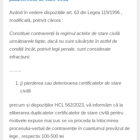
Având în vedere dispozițiile art. 63 din Legea 119/1996 ,
modificată, potrivit cărora :
Constituie contravenții la regimul actelor de stare civilă
următoarele fapte, dacă nu sunt săvârșite în astfel de
condiții încât, potrivit legii penale, sunt considerate
infracțiuni:
……..
j) pierderea sau deteriorarea certificatelor de stare
civilă
precum și dispozițiilor HCL 562/2023, vă informăm că la
eliberarea duplicatelor certificatelor de stare civilă pentru
motivele expuse mai sus se va proceda la întocmirea
procesului-verbal de contravenție în cuantumul prevăzut de
lege , respectiv 100-500 lei