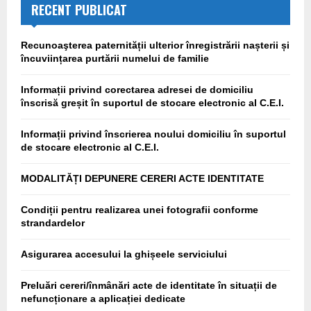
RECENT PUBLICAT
Recunoaşterea paternității ulterior înregistrării nașterii și
încuviințarea purtării numelui de familie
Informații privind corectarea adresei de domiciliu
înscrisă greșit în suportul de stocare electronic al C.E.I.
Informații privind înscrierea noului domiciliu în suportul
de stocare electronic al C.E.I.
MODALITĂȚI DEPUNERE CERERI ACTE IDENTITATE
Condiții pentru realizarea unei fotografii conforme
strandardelor
Asigurarea accesului la ghișeele serviciului
Preluări cereri/înmânări acte de identitate în situații de
nefuncționare a aplicației dedicate