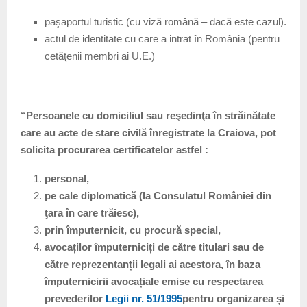
paşaportul turistic (cu viză română – dacă este cazul).
actul de identitate cu care a intrat în România (pentru
cetăţenii membri ai U.E.)
“Persoanele cu domiciliul sau reşedinţa în străinătate
care au acte de stare civilă înregistrate la Craiova, pot
solicita procurarea certificatelor astfel :
personal,
pe cale diplomatică (la Consulatul României din
ţara în care trăiesc),
prin împuternicit, cu procură special,
avocaților împuterniciți de către titulari sau de
către reprezentanții legali ai acestora, în baza
împuternicirii avocațiale emise cu respectarea
prevederilor
Legii nr. 51/1995
pentru organizarea și