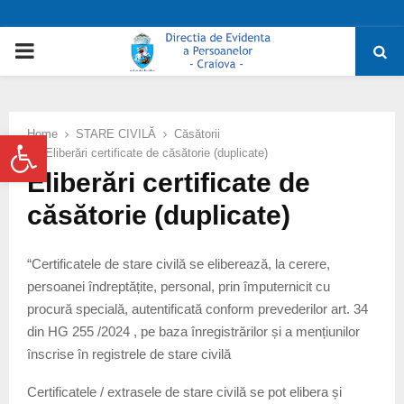
PRIMARY
MENU
Deschide bara de unelte
Home
STARE CIVILĂ
Căsătorii
Eliberări certificate de căsătorie (duplicate)
Eliberări certificate de
căsătorie (duplicate)
“Certificatele de stare civilă se eliberează, la cerere,
persoanei îndreptățite, personal, prin împuternicit cu
procură specială, autentificată conform prevederilor art. 34
din HG 255 /2024 , pe baza înregistrărilor și a mențiunilor
înscrise în registrele de stare civilă
Certificatele / extrasele de stare civilă se pot elibera și