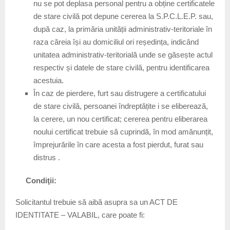
nu se pot deplasa personal pentru a obține certificatele
de stare civilă pot depune cererea la S.P.C.L.E.P. sau,
după caz, la primăria unității administrativ-teritoriale în
raza căreia își au domiciliul ori reședința, indicând
unitatea administrativ-teritorială unde se găsește actul
respectiv și datele de stare civilă, pentru identificarea
acestuia.
În caz de pierdere, furt sau distrugere a certificatului
de stare civilă, persoanei îndreptățite i se eliberează,
la cerere, un nou certificat; cererea pentru eliberarea
noului certificat trebuie să cuprindă, în mod amănunțit,
împrejurările în care acesta a fost pierdut, furat sau
distrus .
Condiţii:
Solicitantul trebuie să aibă asupra sa un ACT DE
IDENTITATE – VALABIL, care poate fi: