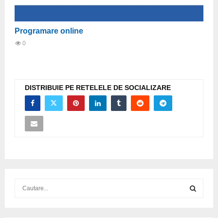
Programare online
0
DISTRIBUIE PE RETELELE DE SOCIALIZARE
S
e
a
S
r