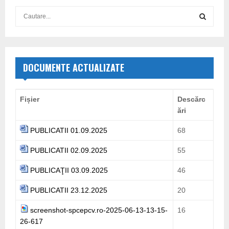
S
e
a
S
r
c
E
h
DOCUMENTE ACTUALIZATE
f
A
o
r
R
Fișier
Descărc
:
ări
C
PUBLICATII 01.09.2025
68
H
PUBLICATII 02.09.2025
55
PUBLICAŢII 03.09.2025
46
PUBLICATII 23.12.2025
20
screenshot-spcepcv.ro-2025-06-13-13-15-
16
26-617