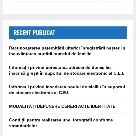
RECENT PUBLICAT
Recunoaşterea paternității ulterior înregistrării nașterii și
încuviințarea purtării numelui de familie
Informații privind corectarea adresei de domiciliu
înscrisă greșit în suportul de stocare electronic al C.E.I.
Informații privind înscrierea noului domiciliu în suportul
de stocare electronic al C.E.I.
MODALITĂȚI DEPUNERE CERERI ACTE IDENTITATE
Condiții pentru realizarea unei fotografii conforme
strandardelor