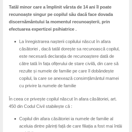
Tatăl minor care a împlinit vârsta de 14 ani îl poate
recunoaște singur pe copilul său dacă face dovada
discernământului la momentul recunoașterii, prin
efectuarea expertizei psihiatrice .
La înregistrarea nașterii copilului născut în afara
căsătoriei , dacă tatăl dorește sa recunoască copilul,
este necesară declarația de recunoaștere dată de
către tată în fața ofițerului de stare civilă, din care să
rezulte și numele de familie pe care îl dobândește
copilul, la care se anexează consimțământul mamei
cu privire la numele de familie
În ceea ce privește copilul născut în afara căsătoriei, art.
450 din Codul Civil stabilește că :
Copilul din afara căsătoriei ia numele de familie al
aceluia dintre părinți față de care filiația a fost mai întâi