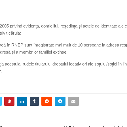
/2005 privind evidenţa, domiciliul, reşedinţa şi actele de identitate ale c
rivit căruia:
u dacă în RNEP sunt înregistrate mai mult de 10 persoane la adresa res
 adresă și a membrilor familiei extinse.
ia acestuia, rudele titularului dreptului locativ ori ale soţului/soţiei în li
.