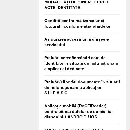
MODALITĂȚI DEPUNERE CERERI
ACTE IDENTITATE
Condiții pentru realizarea unei
fotografii conforme strandardelor
Asigurarea accesului la ghișeele
serviciului
Preluări cereri/înmânări acte de
identitate în situații de nefuncționare
a aplicației dedicate
Preluări/eliberări documente în situații
de nefuncționare a aplicației
S.I.I.E.A.S.C
Aplicație mobilă (RoCEIReader)
pentru citirea datelor de domiciliu-
disponibilă ANDROID / IOS