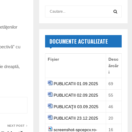
S
e
a
S
etăţenilor
r
c
E
h
DOCUMENTE ACTUALIZATE
f
pectivă” cu
A
o
r
R
Fișier
Desc
:
ărcăr
nie dreaptă,
C
i
H
PUBLICATII 01.09.2025
69
PUBLICATII 02.09.2025
55
PUBLICAŢII 03.09.2025
46
PUBLICATII 23.12.2025
20
NEXT POST
screenshot-spcepcv.ro-
16