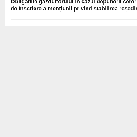
Obligațiile găzduitorului în cazul depunerii cerer
de înscriere a mențiunii privind stabilirea reședi