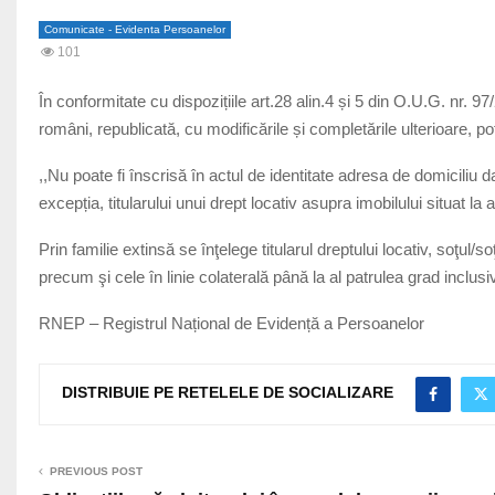
Comunicate - Evidenta Persoanelor
101
În conformitate cu dispozițiile art.28 alin.4 și 5 din O.U.G. nr. 97
români, republicată, cu modificările și completările ulterioare, pot
,,Nu poate fi înscrisă în actul de identitate adresa de domicili
excepția, titularului unui drept locativ asupra imobilului situat la
Prin familie extinsă se înţelege titularul dreptului locativ, soţul/soţ
precum şi cele în linie colaterală până la al patrulea grad inclusiv
RNEP – Registrul Național de Evidență a Persoanelor
DISTRIBUIE PE RETELELE DE SOCIALIZARE
PREVIOUS POST