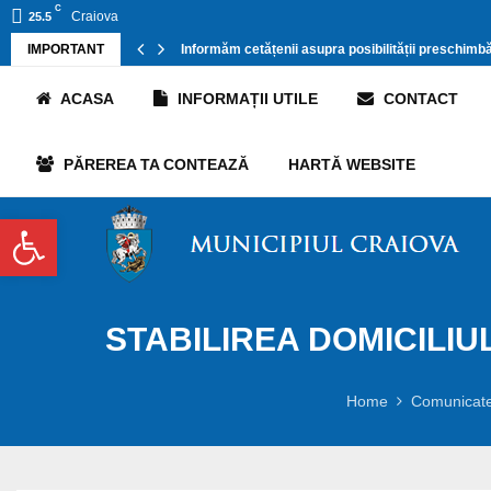
C
Craiova
25.5
IMPORTANT
Informăm cetățenii asupra posibilității preschimbări
ACASA
INFORMAȚII UTILE
CONTACT
PĂREREA TA CONTEAZĂ
HARTĂ WEBSITE
Deschide bara de unelte
STABILIREA DOMICILIU
Home
Comunicate