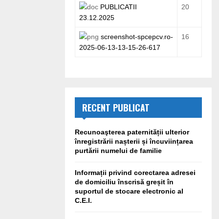
PUBLICATII
20
23.12.2025
screenshot-spcepcv.ro-
16
2025-06-13-13-15-26-617
RECENT PUBLICAT
Recunoaşterea paternității ulterior
înregistrării nașterii și încuviințarea
purtării numelui de familie
Informații privind corectarea adresei
de domiciliu înscrisă greșit în
suportul de stocare electronic al
C.E.I.