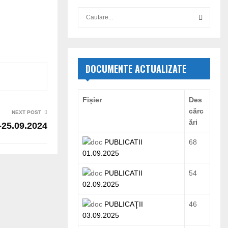
S
e
a
S
r
c
E
h
DOCUMENTE ACTUALIZATE
f
A
o
r
R
Fișier
Des
:
cărc
NEXT POST
C
ări
25.09.2024
H
PUBLICATII
68
01.09.2025
PUBLICATII
54
02.09.2025
PUBLICAŢII
46
03.09.2025