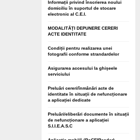
Informații privind înscrierea noului
domiciliu în suportul de stocare
electronic al C.E.I.
MODALITĂȚI DEPUNERE CERERI
ACTE IDENTITATE
Condiții pentru realizarea unei
fotografii conforme strandardelor
Asigurarea accesului la ghișeele
serviciului
Preluări cereri/înmânări acte de
identitate în situații de nefuncționare
a aplicației dedicate
Preluări/eliberări documente în situații
de nefuncționare a aplicației
S.I.I.E.A.S.C