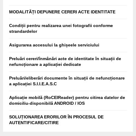
MODALITĂȚI DEPUNERE CERERI ACTE IDENTITATE
Condiții pentru realizarea unei fotografii conforme
strandardelor
Asigurarea accesului la ghișeele serviciului
Preluări cereri/înmânări acte de identitate în situații de
nefuncționare a aplicației dedicate
Preluări/eliberări documente în situații de nefuncționare
a aplicației S.I.I.E.A.S.C
Aplicație mobilă (RoCEIReader) pentru citirea datelor de
domiciliu-disponibilă ANDROID / IOS
SOLUȚIONAREA ERORILOR ÎN PROCESUL DE
AUTENTIFICARE/CITIRE