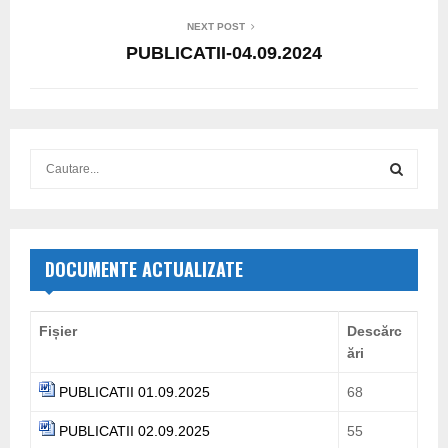
NEXT POST
PUBLICATII-04.09.2024
S
e
a
S
r
c
E
h
DOCUMENTE ACTUALIZATE
f
A
o
r
R
Fișier
Descărc
:
ări
C
PUBLICATII 01.09.2025
68
H
PUBLICATII 02.09.2025
55